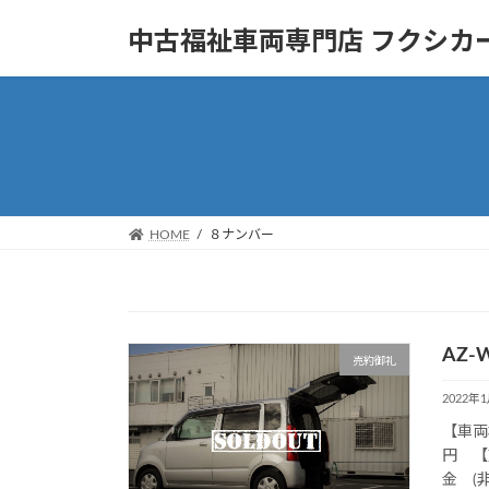
コ
ナ
中古福祉車両専門店 フクシカ
ン
ビ
テ
ゲ
ン
ー
ツ
シ
へ
ョ
ス
ン
キ
に
ッ
移
HOME
８ナンバー
プ
動
AZ-W
売約御礼
2022年
【車両
円 【
金 (非